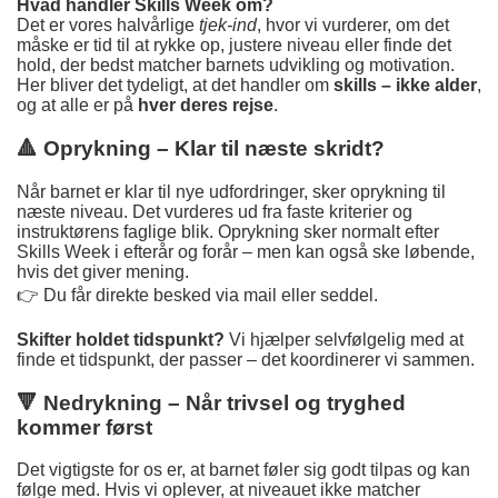
Hvad handler Skills Week om?
Det er vores halvårlige
tjek-ind
, hvor vi vurderer, om det
måske er tid til at rykke op, justere niveau eller finde det
hold, der bedst matcher barnets udvikling og motivation.
Her bliver det tydeligt, at det handler om
skills – ikke alder
,
og at alle er på
hver deres rejse
.
🔺 Oprykning – Klar til næste skridt?
Når barnet er klar til nye udfordringer, sker oprykning til
næste niveau. Det vurderes ud fra faste kriterier og
instruktørens faglige blik. Oprykning sker normalt efter
Skills Week i efterår og forår – men kan også ske løbende,
hvis det giver mening.
👉 Du får direkte besked via mail eller seddel.
Skifter holdet tidspunkt?
Vi hjælper selvfølgelig med at
finde et tidspunkt, der passer – det koordinerer vi sammen.
🔻 Nedrykning – Når trivsel og tryghed
kommer først
Det vigtigste for os er, at barnet føler sig godt tilpas og kan
følge med. Hvis vi oplever, at niveauet ikke matcher