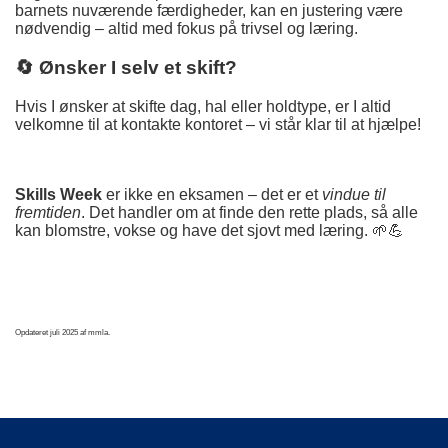
barnets nuværende færdigheder, kan en justering være
nødvendig – altid med fokus på trivsel og læring.
🔄 Ønsker I selv et skift?
Hvis I ønsker at skifte dag, hal eller holdtype, er I altid
velkomne til at kontakte kontoret – vi står klar til at hjælpe!
Skills Week
er ikke en eksamen – det er et
vindue til
fremtiden
. Det handler om at finde den rette plads, så alle
kan blomstre, vokse og have det sjovt med læring. 🌱💪
Opdateret juli 2025 af mmla.