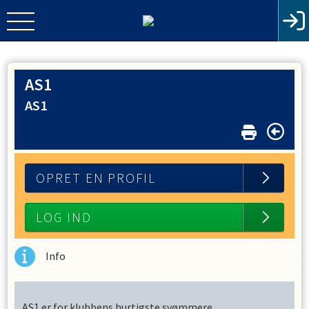
AS1
AS1
OPRET EN PROFIL
LOG IND
Info
AS1 er for klubbens hurtigste svømmere.