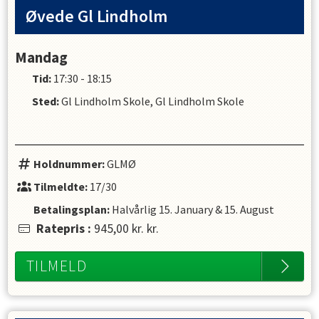
udspring, vandpolo og livredning. 
Øvede Gl Lindholm
Mål for undervisningen: 
Mandag
- De fire stilarter
- Dykke og samle ting op fra dybt vand
Tid:
17:30 - 18:15
- Effektiv vejrtrækning i crawl og bryst
Sted:
Gl Lindholm Skole, Gl Lindholm Skole
- Koordination af vejrtrækning med arm- og 
benbevægelser
- Vandakrobatik
- Saltovendinger
Holdnummer:
GLMØ
- Selvredning og bjærgning
Tilmeldte:
17/30
- Længere distancer
Betalingsplan:
Halvårlig
15. January
&
15. August
Ratepris
:
945,00 kr.
kr.
TILMELD