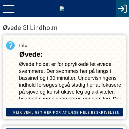
Øvede Gl Lindholm
Info
Øvede:
Øvede holdet er for oprykkede let øvede 
svømmere. Der svømmes her på langs i 
bassinet og i 30 minutter. Undervisningens 
indhold forsøges også stadig her at fokusere 
på sjove og konstruktive leg og aktiviteter, 
hvorved svømningen læres gennem leg. Der 
forsøges at videreudvikle svømmerens 
færdigheder i rygcrawl, brystsvømning, crawl 
KLIK VENLIGST HER FOR AT LÆSE HELE BESKRIVELSEN
svømning og butterfly. Desuden er der 
løbende temauger, hvor der fokuseres på 