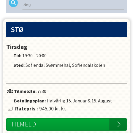
udspring, vandpolo og livredning. 
Mål for undervisningen: 
- De fire stilarter
STØ
- Dykke og samle ting op fra dybt vand
- Effektiv vejrtrækning i crawl og bryst
- Koordination af vejrtrækning med arm- og 
Tirsdag
benbevægelser
Tid:
19:30 - 20:00
- Vandakrobatik
Sted:
Sofiendal Svømmehal, Sofiendalskolen
- Saltovendinger
- Selvredning og bjærgning
- Længere distancer
Tilmeldte:
7/30
Betalingsplan:
Halvårlig
15. Januar
&
15. August
Ratepris
:
945,00 kr.
kr.
TILMELD