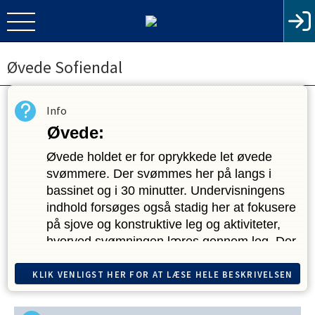
Øvede Sofiendal
Info
Øvede:
Øvede holdet er for oprykkede let øvede 
svømmere. Der svømmes her på langs i 
bassinet og i 30 minutter. Undervisningens 
indhold forsøges også stadig her at fokusere 
på sjove og konstruktive leg og aktiviteter, 
hvorved svømningen læres gennem leg. Der 
forsøges at videreudvikle svømmerens 
færdigheder i rygcrawl, brystsvømning, crawl 
KLIK VENLIGST HER FOR AT LÆSE HELE BESKRIVELSEN
svømning og butterfly. Desuden er der 
løbende temauger, hvor der fokuseres på 