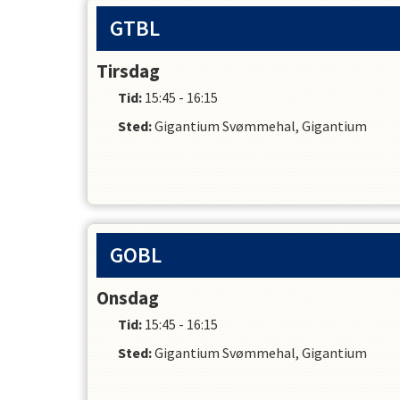
oplevelse i vandet og blive
GTBL
Holdet er en god mulighed for
Tirsdag
med vandet i ung alder ved a
Tid:
15:45 - 16:15
undervist, hvilket ledsageren
Sted:
Gigantium Svømmehal, Gigantium
barn m/ledsager.
Forudsætninger:
 Ingen – 
Forældre:
 En voksen skal 
GOBL
Onsdag
Tid:
15:45 - 16:15
Sted:
Gigantium Svømmehal, Gigantium