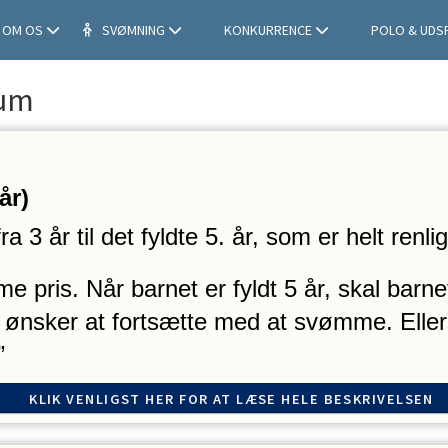
OM OS
SVØMNING
KONKURRENCE
POLO & UDS
ium
år)
 3 år til det fyldte 5. år, som er helt renli
 pris. Når barnet er fyldt 5 år, skal barnet 
t ønsker at fortsætte med at svømme. Ellers 
”
KLIK VENLIGST HER FOR AT LÆSE HELE BESKRIVELSEN
r, og der satses primært på vandtilvænning
ngens indhold bærer præg af sjov og leg, 