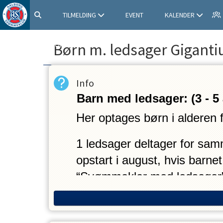
TILMELDING
EVENT
KALENDER
Børn m. ledsager Gigant
SHOP
Info
Barn med ledsager: (3 ‐ 5 
Her optages børn i alderen fra
1 ledsager deltager for samme
opstart i august, hvis barne
“Svømmeklar med ledsager
Der undervises 10‐15 minutte
nybegynder‐hold. Undervisni