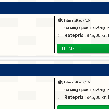
r trygge ved at svømme.
, at barnet opbygger både tillid til instruk
Tilmeldte:
7/16
t blive ledsaget af en forælder. Endelig væn
Betalingsplan:
Halvårlig
1
 kan bidrage konstruktivt til.  Børn der er f
Ratepris
:
945,00 kr.
TILMELD
barnet behøver ikke have tidligere erfarin
deltage aktivt i vandet sammen med barnet 
Tilmeldte:
7/16
Betalingsplan:
Halvårlig
1
Ratepris
:
945,00 kr.