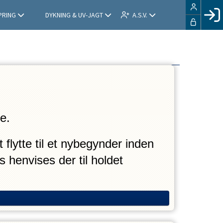
PRING
DYKNING & UV-JAGT
A.S.V.
O
LOG I
ge.
flytte til et nybegynder inden 
henvises der til holdet 
 samt en let overgang til et 
så børnene får både en god 