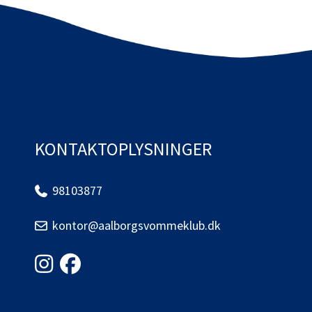
KONTAKTOPLYSNINGER
98103877
kontor@aalborgsvommeklub.dk