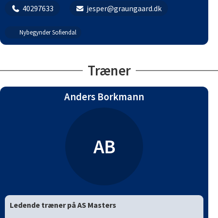
40297633
jesper@graungaard.dk
Nybegynder Sofiendal
Træner
Anders Borkmann
AB
Ledende træner på AS Masters