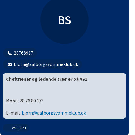
BS
28768917
bjorn@aalborgsvommeklub.dk
Cheftræner og ledende træner på AS1
Mobil: 28 76 89 17?
E-mail
:
bjorn@aalborgsvommeklub.dk
AS1 | AS1