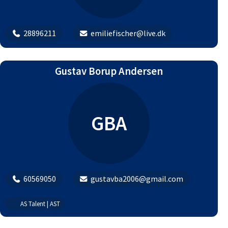
28896211
emiliefischer@live.dk
Gustav Borup Andersen
GBA
60569050
gustavba2006@gmail.com
AS Talent | AST