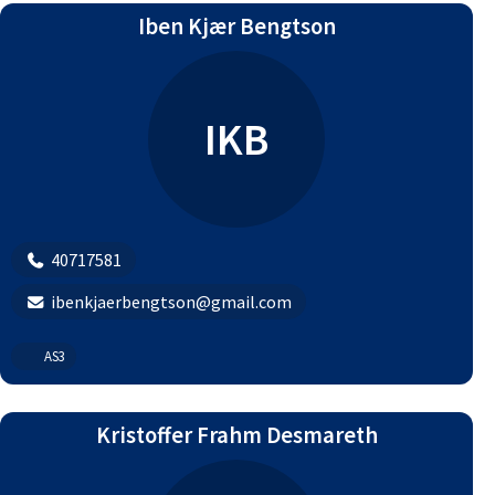
Iben Kjær Bengtson
IKB
40717581
ibenkjaerbengtson@gmail.com
AS3
Kristoffer Frahm Desmareth