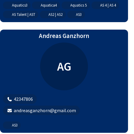
Aquatics3
Aquatica4
Aquatics 5
AS 4 | AS 4
AS Talent | AST
AS2 | AS2
AS3
Andreas Ganzhorn
AG
42347806
andreasganzhorn@gmail.com
AS3