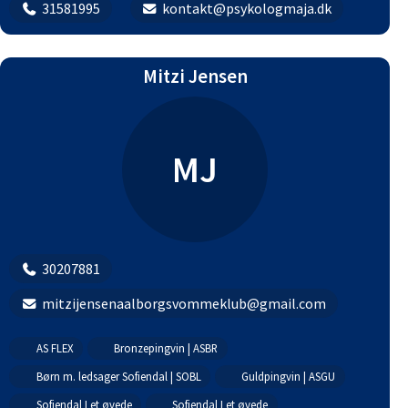
31581995
kontakt@psykologmaja.dk
Mitzi Jensen
MJ
30207881
mitzijensenaalborgsvommeklub@gmail.com
AS FLEX
Bronzepingvin | ASBR
Børn m. ledsager Sofiendal | SOBL
Guldpingvin | ASGU
Sofiendal Let øvede
Sofiendal Let øvede