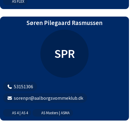
AS FLEX
Søren Pilegaard Rasmussen
SPR
53151306
sorenpr@aalborgsvommeklub.dk
AS 4 | AS 4
AS Masters | ASMA