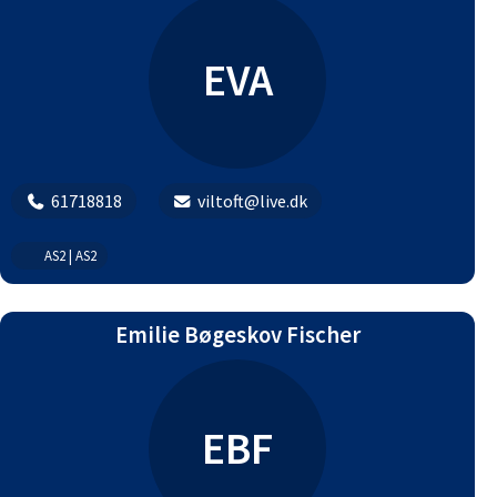
EVA
61718818
viltoft@live.dk
AS2 | AS2
Emilie Bøgeskov Fischer
EBF