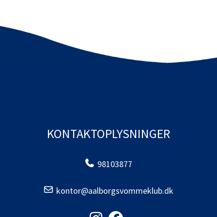
KONTAKTOPLYSNINGER
98103877
kontor@aalborgsvommeklub.dk