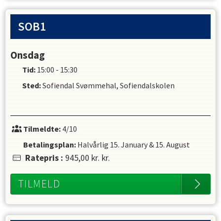
SOB1
Onsdag
Tid:
15:00 - 15:30
Sted:
Sofiendal Svømmehal, Sofiendalskolen
Tilmeldte:
4/10
Betalingsplan:
Halvårlig
15. January
&
15. August
Ratepris
:
945,00 kr.
kr.
TILMELD