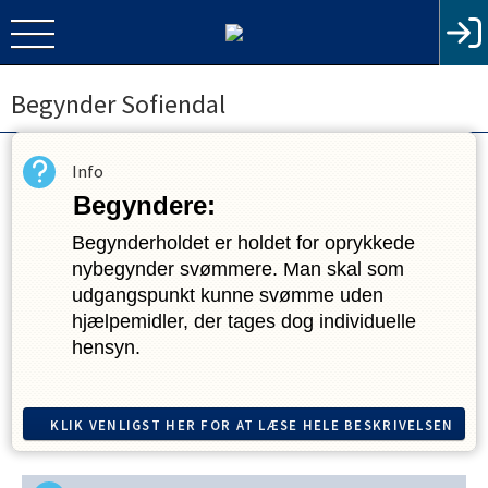
Begynder Sofiendal
Info
Begyndere:
Begynderholdet er holdet for oprykkede 
nybegynder svømmere. Man skal som 
udgangspunkt kunne svømme uden 
hjælpemidler, der tages dog individuelle 
hensyn. 
Der svømmes på tværs af bassinet, på 
midten. Der undervises i 20‐25 minutter  og 
KLIK VENLIGST HER FOR AT LÆSE HELE BESKRIVELSEN
den resterende tid vil være fri leg. 