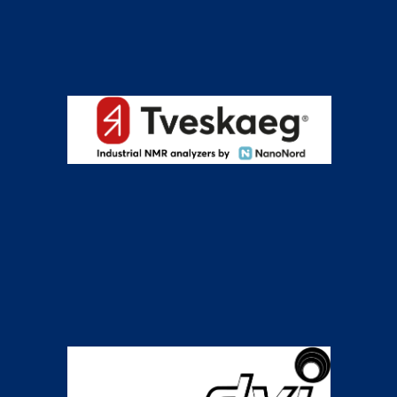
Vandgymnastik
Vandskræk
Voksen motion + begynder
Voksen motion + begynder: |
SOVB
Øvede Sofiendal | SOØ