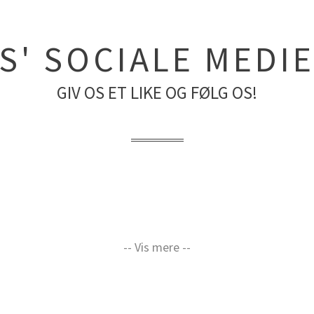
S' SOCIALE MEDI
GIV OS ET LIKE OG FØLG OS!
-- Vis mere --