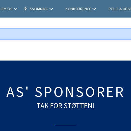
OM OS
SVØMNING
KONKURRENCE
POLO & UDS
AS' SPONSORER
TAK FOR STØTTEN!