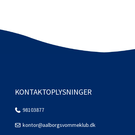
KONTAKTOPLYSNINGER
98103877
kontor@aalborgsvommeklub.dk